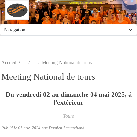
Panneau de gestion des cookies
Aquatique Club Amboisien
Accueil
Meeting National de tours
Meeting National de tours
Du
vendredi
02
au
dimanche
04
mai
2025
, à
l'extérieur
Tours
Publié le
01 nov. 2024
par Damien Lemarchand